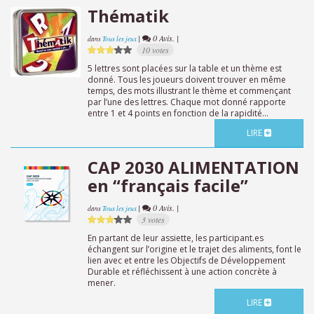
Thématik
|
0 Avis. |
dans
Tous les jeux
10 votes
5 lettres sont placées sur la table et un thème est
donné. Tous les joueurs doivent trouver en même
temps, des mots illustrant le thème et commençant
par l’une des lettres. Chaque mot donné rapporte
entre 1 et 4 points en fonction de la rapidité...
LIRE
CAP 2030 ALIMENTATION
en “français facile”
|
0 Avis. |
dans
Tous les jeux
3 votes
En partant de leur assiette, les participant.es
échangent sur l’origine et le trajet des aliments, font le
lien avec et entre les Objectifs de Développement
Durable et réfléchissent à une action concrète à
mener.
LIRE