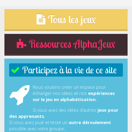
Tous les jeux
Ressources AlphaJeux
Participez à la vie de ce site
Nous voulons créer un espace pour
échanger nos idées et nos
expériences
sur le jeu en alphabétisation.
Si vous avez des idées d’autres
jeux pour
des apprenants
,
Si vous avez joué et testé un
autre déroulement
possible avec votre groupe,