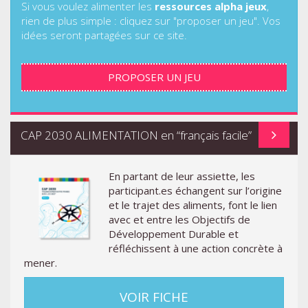
Si vous voulez alimenter les
ressources alpha jeux
,
rien de plus simple : cliquez sur "proposer un jeu". Vos
idées seront partagées sur ce site.
PROPOSER UN JEU
CAP 2030 ALIMENTATION en “français facile”
En partant de leur assiette, les
participant.es échangent sur l’origine
et le trajet des aliments, font le lien
avec et entre les Objectifs de
Développement Durable et
réfléchissent à une action concrète à
mener.
VOIR FICHE