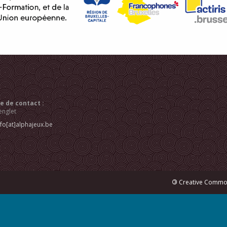
 de contact :
englet
nfo[at]alphajeux.be
©
Creative Common