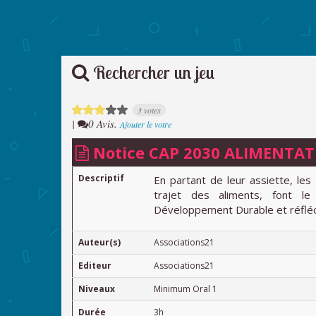
Rechercher un jeu
3 votes
|
0 Avis.
Ajouter le votre
Notice CAP 2030 ALIMENTATIO
Descriptif
En partant de leur assiette, les 
trajet des aliments, font l
Développement Durable et réfléc
Auteur(s)
Associations21
Editeur
Associations21
Niveaux
Minimum Oral 1
Durée
3h