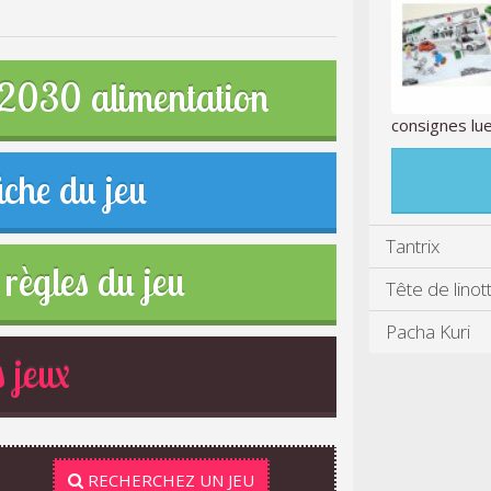
p 2030 alimentation
consignes lue
iche du jeu
Tantrix
règles du jeu
Tête de linot
Pacha Kuri
 jeux
RECHERCHEZ UN JEU