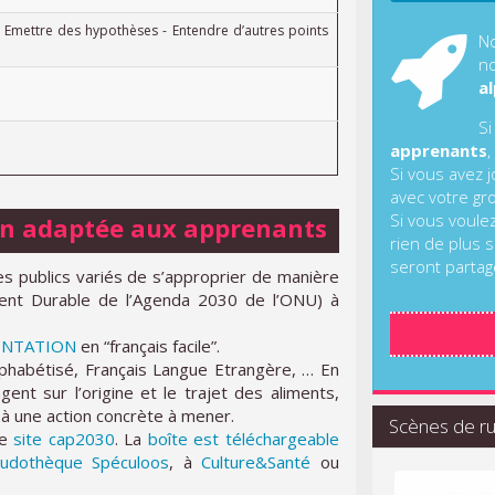
 Emettre des hypothèses - Entendre d’autres points
No
no
al
Si
apprenants
,
Si vous avez 
avec votre gr
Si vous voule
on adaptée aux apprenants
rien de plus s
seront partag
s publics variés de s’approprier de manière
ent Durable de l’Agenda 2030 de l’ONU) à
ENTATION
en “français facile”.
lphabétisé, Français Langue Etrangère, … En
gent sur l’origine et le trajet des aliments,
t à une action concrète à mener.
Scènes de r
le
site cap2030
. La
boîte est téléchargeable
ludothèque Spéculoos
, à
Culture&Santé
ou