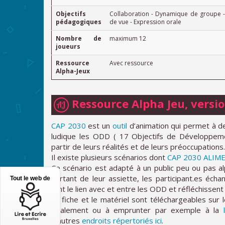
Objectifs
Collaboration - Dynamique de groupe -
pédagogiques
de vue - Expression orale
Nombre de
maximum 12
joueurs
Ressource
Avec ressource
Alpha-Jeux
Ressource Alpha Jeu, versi
AJ
CAP 2030
est un
outil
d’animation qui permet à de
ludique les ODD ( 17 Objectifs de Développem
partir de leurs réalités et de leurs préoccupations.
Il existe plusieurs scénarios dont
CAP 2030 ALIM
Ce scénario est adapté à un public peu ou pas a
partant de leur assiette, les participant.es échan
Tout le web de
font le lien avec et entre les ODD et réfléchissen
La fiche et le matériel sont téléchargeables sur 
également ou à emprunter par exemple à la
d’autres
endroits répertoriés ici
.