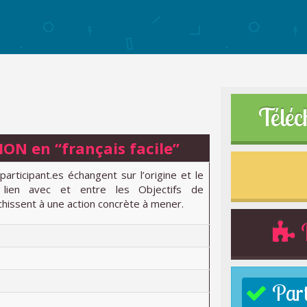
Téléc
N en “français facile”
participant.es échangent sur l’origine et le
e lien avec et entre les Objectifs de
hissent à une action concrète à mener.
R
Parti