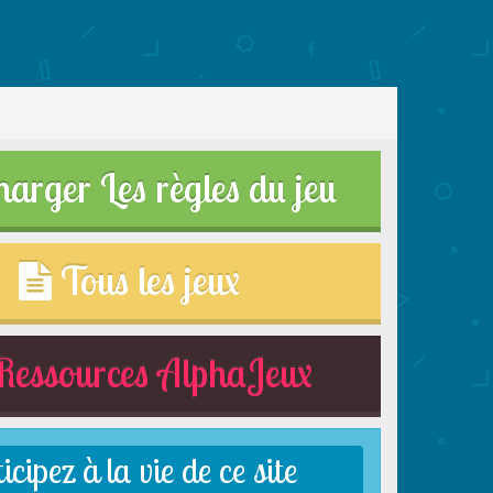
harger Les règles du jeu
Tous les jeux
essources AlphaJeux
cipez à la vie de ce site