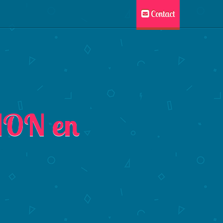
Contact
ION en