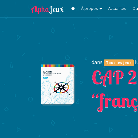
À propos
Actualités
Ou
dans
l
Tous les jeux
CAP 
“franç