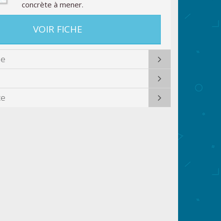
concrète à mener.
VOIR FICHE
ue
te