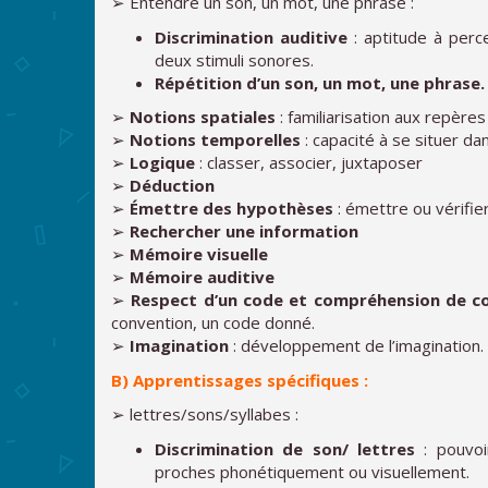
➢ Entendre un son, un mot, une phrase :
Discrimination auditive
: aptitude à perc
deux stimuli sonores.
Répétition d’un son, un mot, une phrase.
➢
Notions spatiales
: familiarisation aux repères
➢
Notions temporelles
: capacité à se situer dan
➢
Logique
: classer, associer, juxtaposer
➢
Déduction
➢
Émettre des hypothèses
: émettre ou vérifi
➢
Rechercher une information
➢
Mémoire visuelle
➢
Mémoire auditive
➢
Respect d’un code et compréhension de c
convention, un code donné.
➢
Imagination
: développement de l’imagination.
B) Apprentissages spécifiques :
➢ lettres/sons/syllabes :
Discrimination de son/ lettres
: pouvoir
proches phonétiquement ou visuellement.