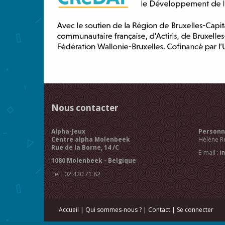
Nous contacter
Alpha-Jeux
Personne
Centre alpha Molenbeek
Hélène R
Rue de la Borne, 14 /C
E-mail :
i
1080 Molenbeek - Belgique
Tel : 02 420 71 82
Accueil
|
Qui sommes-nous ?
|
Contact
|
Se connecter