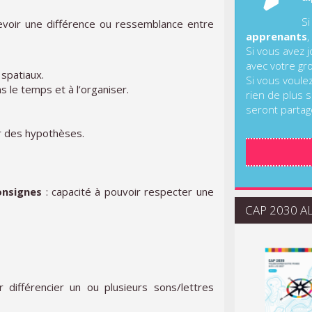
Si
evoir une différence ou ressemblance entre
apprenants
,
Si vous avez 
avec votre gr
 spatiaux.
Si vous voule
s le temps et à l’organiser.
rien de plus s
seront partag
er des hypothèses.
onsignes
: capacité à pouvoir respecter une
CAP 2030 ALI
 différencier un ou plusieurs sons/lettres