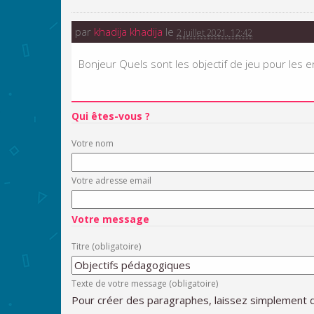
par
khadija khadija
le
2 juillet 2021, 12:42
Bonjeur Quels sont les objectif de jeu pour les e
Qui êtes-vous ?
Votre nom
Votre adresse email
Votre message
Titre (obligatoire)
Texte de votre message (obligatoire)
Pour créer des paragraphes, laissez simplement d