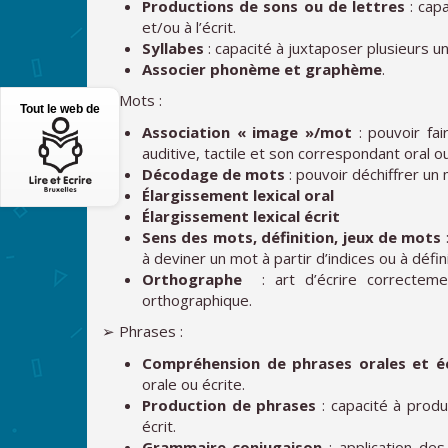
Productions de sons ou de lettres
: capa
et/ou à l’écrit.
Syllabes
: capacité à juxtaposer plusieurs un
Associer phonème et graphème
.
➢ Mots :
Tout le web de
Association « image »/mot
: pouvoir fai
auditive, tactile et son correspondant oral ou
Décodage de mots
: pouvoir déchiffrer un
Élargissement lexical oral
Élargissement lexical écrit
Sens des mots, définition, jeux de mots
à deviner un mot à partir d’indices ou à défin
Orthographe
: art d’écrire correctem
orthographique.
➢ Phrases :
Compréhension de phrases orales et éc
orale ou écrite.
Production de phrases
: capacité à prod
écrit.
Grammaire-conjugaison
: application des