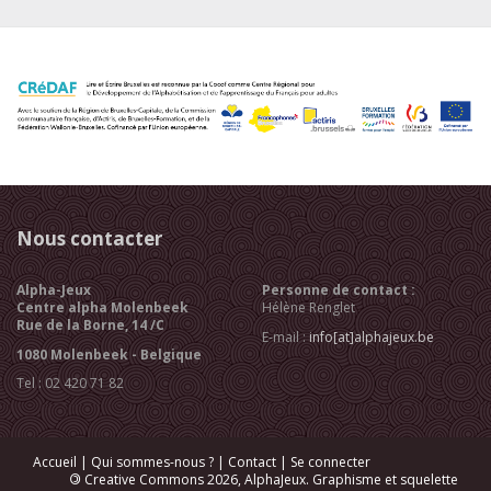
Nous contacter
Alpha-Jeux
Personne de contact :
Centre alpha Molenbeek
Hélène Renglet
Rue de la Borne, 14 /C
E-mail :
info[at]alphajeux.be
1080 Molenbeek - Belgique
Tel : 02 420 71 82
Accueil
|
Qui sommes-nous ?
|
Contact
|
Se connecter
©
Creative Commons 2026, AlphaJeux. Graphisme et squelette