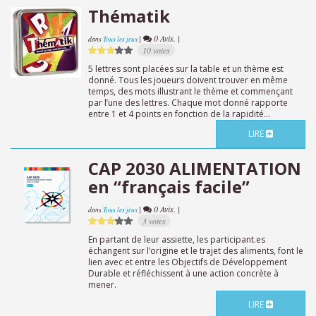
Thématik
|
0 Avis. |
dans
Tous les jeux
10 votes
5 lettres sont placées sur la table et un thème est
donné. Tous les joueurs doivent trouver en même
temps, des mots illustrant le thème et commençant
par l’une des lettres. Chaque mot donné rapporte
entre 1 et 4 points en fonction de la rapidité...
LIRE
CAP 2030 ALIMENTATION
en “français facile”
|
0 Avis. |
dans
Tous les jeux
3 votes
En partant de leur assiette, les participant.es
échangent sur l’origine et le trajet des aliments, font le
lien avec et entre les Objectifs de Développement
Durable et réfléchissent à une action concrète à
mener.
LIRE