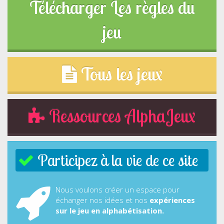
Télécharger Les règles du
jeu
Tous les jeux
Ressources AlphaJeux
Participez à la vie de ce site
Nous voulons créer un espace pour
échanger nos idées et nos
expériences
sur le jeu en alphabétisation.