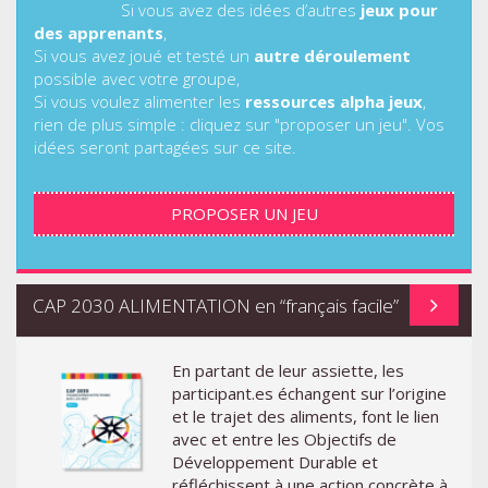
Si vous avez des idées d’autres
jeux pour
des apprenants
,
Si vous avez joué et testé un
autre déroulement
possible avec votre groupe,
Si vous voulez alimenter les
ressources alpha jeux
,
rien de plus simple : cliquez sur "proposer un jeu". Vos
idées seront partagées sur ce site.
PROPOSER UN JEU
CAP 2030 ALIMENTATION en “français facile”
En partant de leur assiette, les
participant.es échangent sur l’origine
et le trajet des aliments, font le lien
avec et entre les Objectifs de
Développement Durable et
réfléchissent à une action concrète à