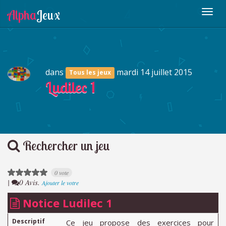
dans
mardi 14 juillet 2015
Tous les jeux
Ludilec 1
Rechercher un jeu
0 vote
|
0 Avis.
Ajouter le votre
Notice Ludilec 1
Descriptif
Ce jeu propose des exercices pour