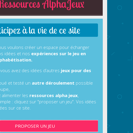
essources AlphaJeux
cipez à la vie de ce site
us voulons créer un espace pour échanger
s idées et nos
expériences sur le jeu en
phabétisation.
 vous avez des idées d’autres
jeux pour des
joué et testé un
autre déroulement
possible
oupe,
z alimenter les
ressources alpha jeux
,
imple : cliquez sur "proposer un jeu". Vos idées
ées sur ce site.
PROPOSER UN JEU