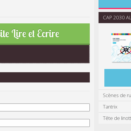
CAP 2030 ALI
ite Lire et Ecrire
Scènes de r
Tantrix
Tête de linot