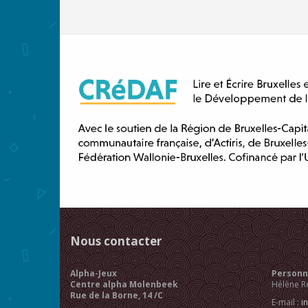
Nous contacter
Alpha-Jeux
Personne
Centre alpha Molenbeek
Hélène R
Rue de la Borne, 14 /C
E-mail :
i