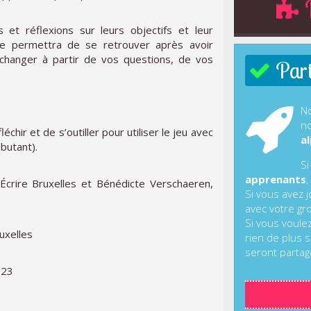
R
 et réflexions sur leurs objectifs et leur
née permettra de se retrouver après avoir
hanger à partir de vos questions, de vos
Parti
No
no
chir et de s’outiller pour utiliser le jeu avec
al
butant).
Si
apprenants
,
 Écrire Bruxelles et Bénédicte Verschaeren,
Si vous avez 
avec votre gr
Si vous voule
uxelles
rien de plus s
seront partag
023