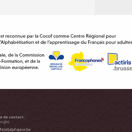
 de contact :
englet
nfo[at]alphajeux.be