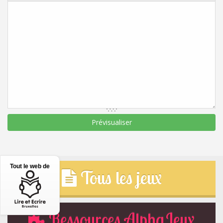
Tout le web de
Tous les jeux
Ressources AlphaJeux