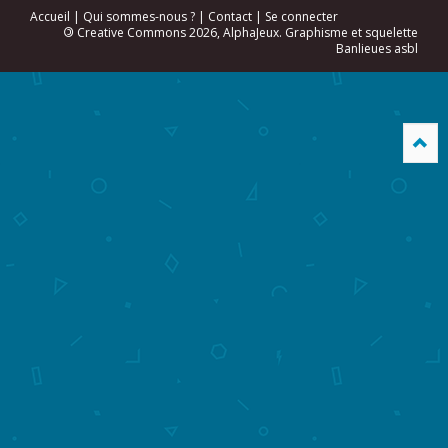
Accueil
|
Qui sommes-nous ?
|
Contact
|
Se connecter
©
Creative Commons 2026, AlphaJeux. Graphisme et squelette
Banlieues asbl