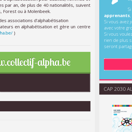
 par an, de plus de 40 nationalités, suivent
Si
es, Forest ou à Molenbeek.
apprenants
,
 des associations d’alphabétisation
Si vous avez 
rmateurs en alphabétisation et gère un centre
avec votre gr
ha.be/
)
Si vous voule
rien de plus s
seront partag
.collectif-alpha.be
CAP 2030 ALI