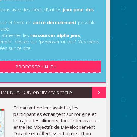
 vous avez des idées d’autres
jeux pour des
joué et testé un
autre déroulement
possible
oupe,
z alimenter les
ressources alpha jeux
,
imple : cliquez sur "proposer un jeu". Vos idées
ées sur ce site.
PROPOSER UN JEU
MENTATION en “français facile”
En partant de leur assiette, les
participant.es échangent sur l’origine et
le trajet des aliments, font le lien avec et
entre les Objectifs de Développement
Durable et réfléchissent à une action