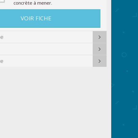
concrète à mener.
VOIR FICHE
ue
te