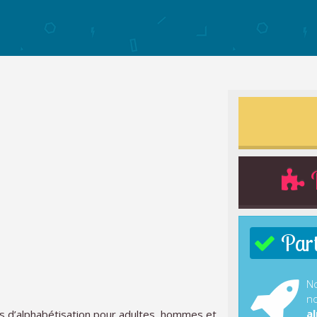
R
Parti
No
no
al
rs d’alphabétisation pour adultes, hommes et