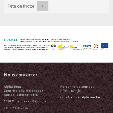
Tête de linotte
Nous contacter
Alpha-Jeux
Personne de contact :
Centre alpha Molenbeek
Hélène Renglet
Rue de la Borne, 14 /C
E-mail :
info[at]alphajeux.be
1080 Molenbeek - Belgique
Tel : 02 420 71 82